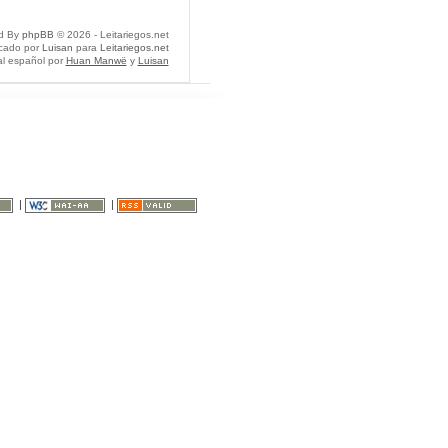
d By
phpBB
© 2026 - Leitariegos.net
icado por
Luisan
para
Leitariegos.net
al español por
Huan Manwë
y
Luisan
|
|