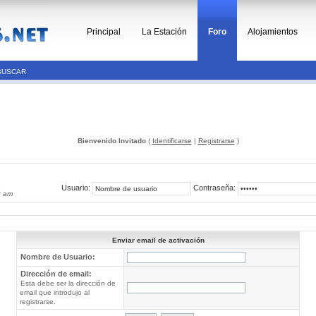
Principal
La Estación
Foro
Alojamientos
BUSCAR
Bienvenido Invitado
(
Identificarse
|
Registrarse
)
Usuario:
Contraseña:
3 am
Enviar email de activación
Nombre de Usuario:
Dirección de email:
Esta debe ser la dirección de
email que introdujo al
registrarse.