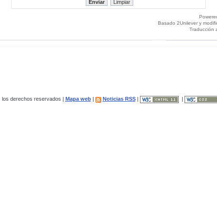
Powere
Basado 2Unilever y modif
Traducción 
los derechos reservados |
Mapa web
|
Noticias RSS
|
|