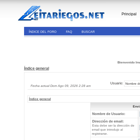
Principal
ÍNDICE DEL FORO
FAQ
BUSCAR
Bienvenido Inv
Índice general
Usuario:
Fecha actual Dom Ago 09, 2026 2:28 am
Índice general
Envi
Nombre de Usuario:
Dirección de email:
Esta debe ser la dirección de
email que introdujo al
registrarse.