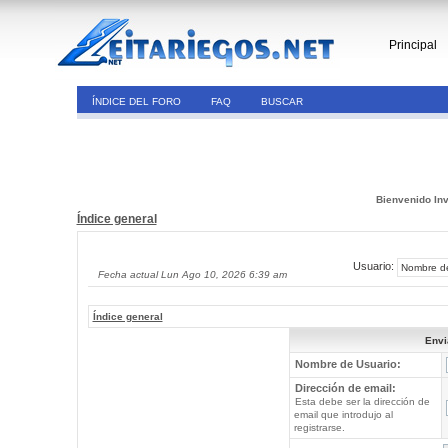
Principal
ÍNDICE DEL FORO
FAQ
BUSCAR
Bienvenido Inv
Índice general
Usuario:
Fecha actual Lun Ago 10, 2026 6:39 am
Índice general
Envi
Nombre de Usuario:
Dirección de email:
Esta debe ser la dirección de
email que introdujo al
registrarse.