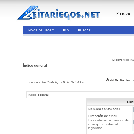
Principal
ÍNDICE DEL FORO
FAQ
BUSCAR
Bienvenido Inv
Índice general
Usuario:
Fecha actual Sab Ago 08, 2026 4:49 pm
Índice general
Envi
Nombre de Usuario:
Dirección de email:
Esta debe ser la dirección de
email que introdujo al
registrarse.