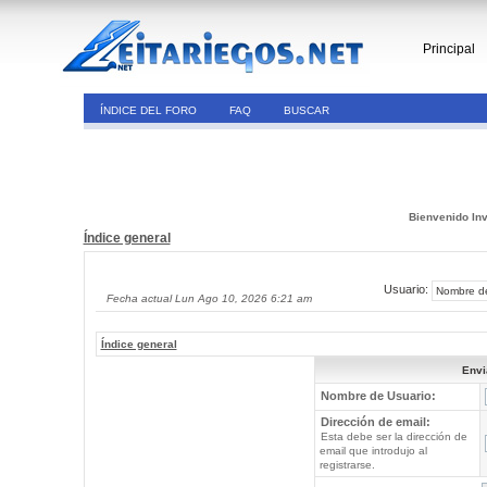
Principal
ÍNDICE DEL FORO
FAQ
BUSCAR
Bienvenido Inv
Índice general
Usuario:
Fecha actual Lun Ago 10, 2026 6:21 am
Índice general
Envi
Nombre de Usuario:
Dirección de email:
Esta debe ser la dirección de
email que introdujo al
registrarse.