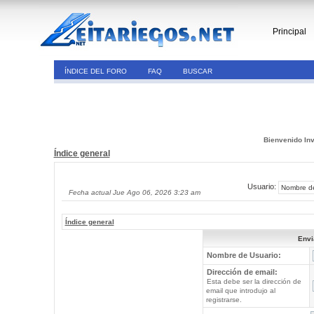
Principal
ÍNDICE DEL FORO
FAQ
BUSCAR
Bienvenido Inv
Índice general
Usuario:
Fecha actual Jue Ago 06, 2026 3:23 am
Índice general
Envi
Nombre de Usuario:
Dirección de email:
Esta debe ser la dirección de
email que introdujo al
registrarse.