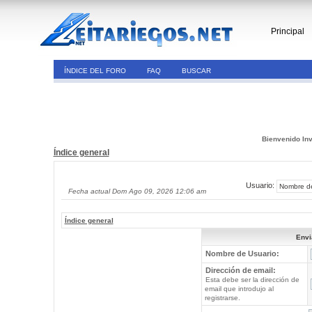
Principal
ÍNDICE DEL FORO
FAQ
BUSCAR
Bienvenido Inv
Índice general
Usuario:
Fecha actual Dom Ago 09, 2026 12:06 am
Índice general
Envi
Nombre de Usuario:
Dirección de email:
Esta debe ser la dirección de
email que introdujo al
registrarse.