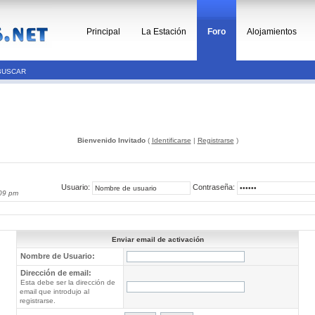
Principal
La Estación
Foro
Alojamientos
BUSCAR
Bienvenido Invitado
(
Identificarse
|
Registrarse
)
Usuario:
Contraseña:
09 pm
Enviar email de activación
Nombre de Usuario:
Dirección de email:
Esta debe ser la dirección de
email que introdujo al
registrarse.