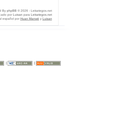
d By
phpBB
© 2026 - Leitariegos.net
icado por
Luisan
para
Leitariegos.net
al español por
Huan Manwë
y
Luisan
|
|