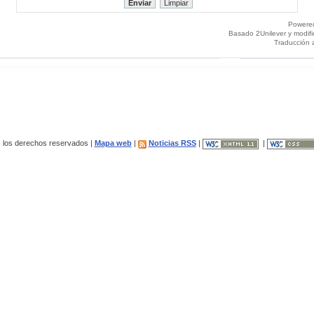
Powere
Basado 2Unilever y modif
Traducción 
los derechos reservados |
Mapa web
|
Noticias RSS
|
|