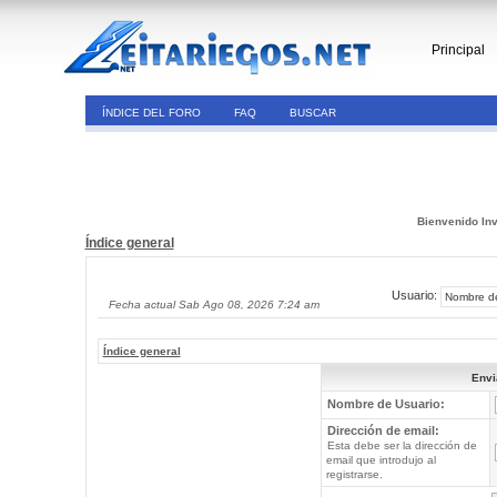
Principal
ÍNDICE DEL FORO
FAQ
BUSCAR
Bienvenido Inv
Índice general
Usuario:
Fecha actual Sab Ago 08, 2026 7:24 am
Índice general
Envi
Nombre de Usuario:
Dirección de email:
Esta debe ser la dirección de
email que introdujo al
registrarse.