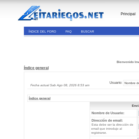
Principal
ÍNDICE DEL FORO
FAQ
BUSCAR
Bienvenido Inv
Índice general
Usuario:
Fecha actual Sab Ago 08, 2026 8:53 am
Índice general
Envi
Nombre de Usuario:
Dirección de email:
Esta debe ser la dirección de
email que introdujo al
registrarse.