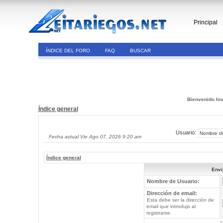
Principal
ÍNDICE DEL FORO
FAQ
BUSCAR
Bienvenido Inv
Índice general
Usuario:
Fecha actual Vie Ago 07, 2026 9:20 am
Índice general
Envi
Nombre de Usuario:
Dirección de email:
Esta debe ser la dirección de
email que introdujo al
registrarse.