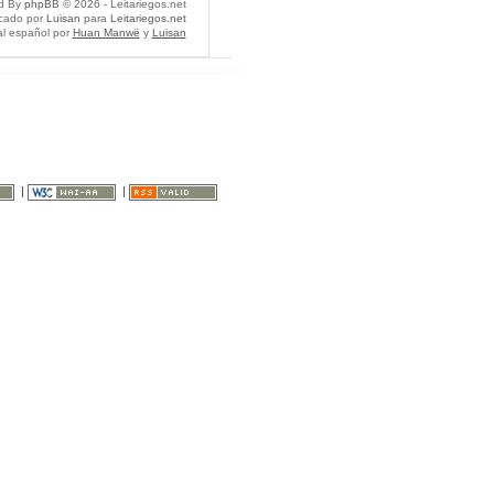
d By
phpBB
© 2026 - Leitariegos.net
icado por
Luisan
para
Leitariegos.net
al español por
Huan Manwë
y
Luisan
|
|