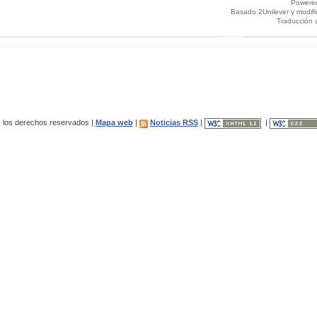
Powere
Basado 2Unilever y modif
Traducción 
los derechos reservados |
Mapa web
|
Noticias RSS
|
|