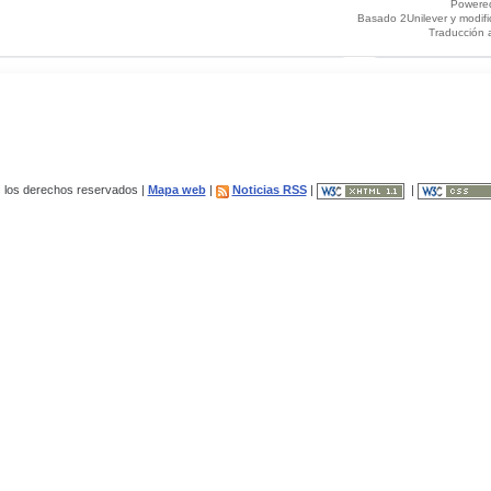
Powere
Basado 2Unilever y modif
Traducción 
los derechos reservados |
Mapa web
|
Noticias RSS
|
|