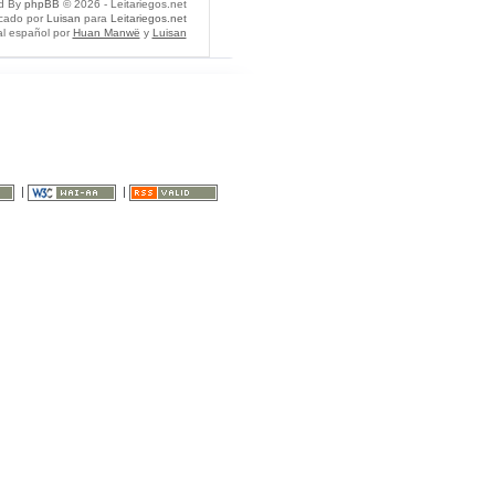
d By
phpBB
© 2026 - Leitariegos.net
icado por
Luisan
para
Leitariegos.net
al español por
Huan Manwë
y
Luisan
|
|