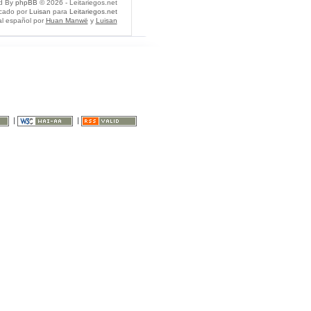
d By
phpBB
© 2026 - Leitariegos.net
icado por
Luisan
para
Leitariegos.net
al español por
Huan Manwë
y
Luisan
|
|