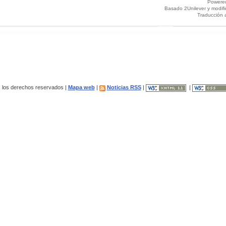
Powere
Basado 2Unilever y modif
Traducción 
los derechos reservados |
Mapa web
|
Noticias RSS
|
|