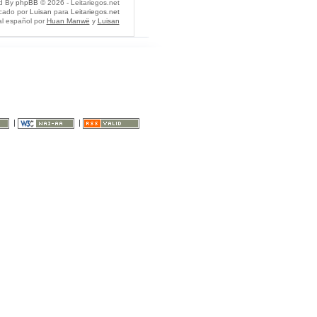
d By
phpBB
© 2026 - Leitariegos.net
icado por
Luisan
para
Leitariegos.net
al español por
Huan Manwë
y
Luisan
|
|