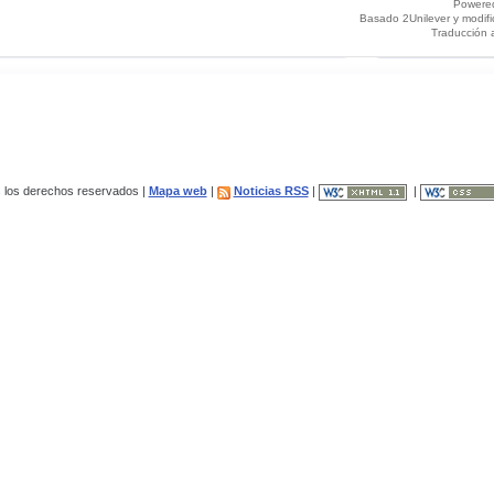
Powere
Basado 2Unilever y modif
Traducción 
los derechos reservados |
Mapa web
|
Noticias RSS
|
|