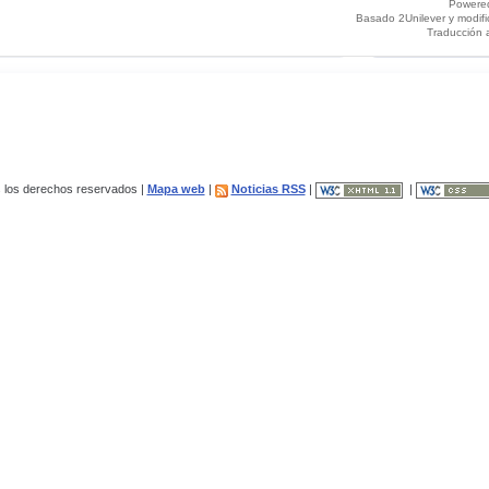
Powere
Basado 2Unilever y modif
Traducción 
los derechos reservados |
Mapa web
|
Noticias RSS
|
|