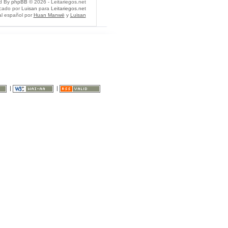
d By
phpBB
© 2026 - Leitariegos.net
icado por
Luisan
para
Leitariegos.net
al español por
Huan Manwë
y
Luisan
|
|