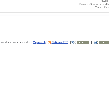
Powere
Basado 2Unilever y modif
Traducción 
los derechos reservados |
Mapa web
|
Noticias RSS
|
|