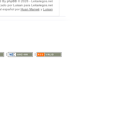
d By
phpBB
© 2026 - Leitariegos.net
icado por
Luisan
para
Leitariegos.net
al español por
Huan Manwë
y
Luisan
|
|