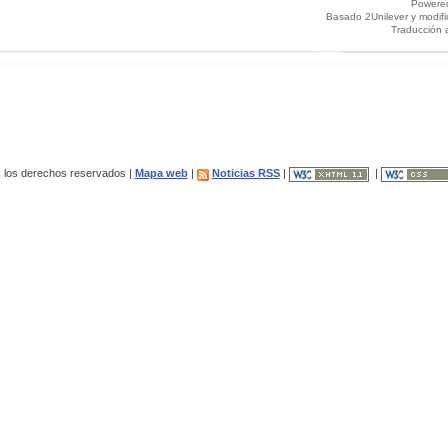
Powere
Basado 2Unilever y modif
Traducción 
los derechos reservados |
Mapa web
|
Noticias RSS
|
|