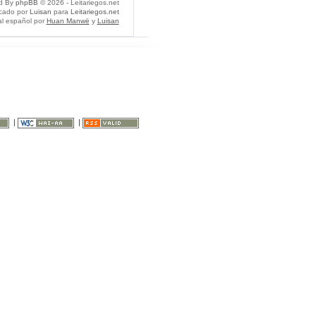
d By
phpBB
© 2026 - Leitariegos.net
icado por
Luisan
para
Leitariegos.net
al español por
Huan Manwë
y
Luisan
|
|