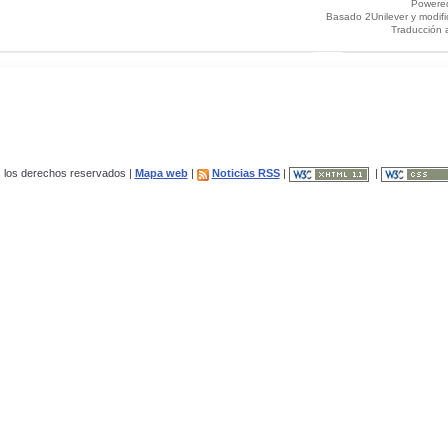
Powere
Basado 2Unilever y modif
Traducción 
los derechos reservados |
Mapa web
|
Noticias RSS
|
|