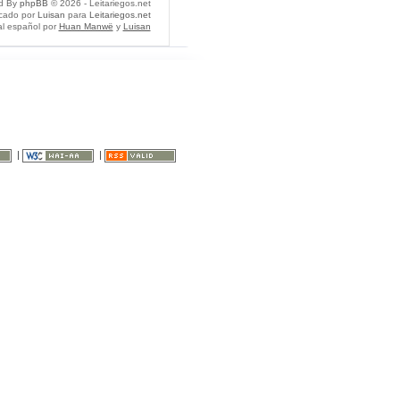
d By
phpBB
© 2026 - Leitariegos.net
icado por
Luisan
para
Leitariegos.net
al español por
Huan Manwë
y
Luisan
|
|