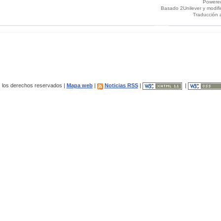
Powere
Basado 2Unilever y modif
Traducción 
los derechos reservados |
Mapa web
|
Noticias RSS
|
|