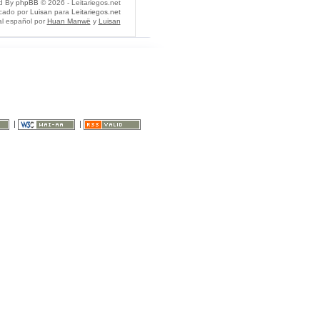
d By
phpBB
© 2026 - Leitariegos.net
icado por
Luisan
para
Leitariegos.net
al español por
Huan Manwë
y
Luisan
|
|