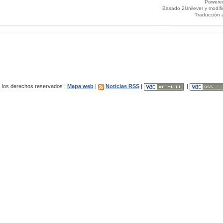
Powere
Basado 2Unilever y modif
Traducción 
los derechos reservados |
Mapa web
|
Noticias RSS
|
|