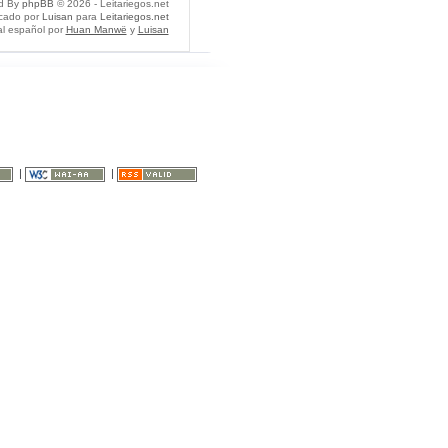
d By
phpBB
© 2026 - Leitariegos.net
icado por
Luisan
para
Leitariegos.net
al español por
Huan Manwë
y
Luisan
|
|