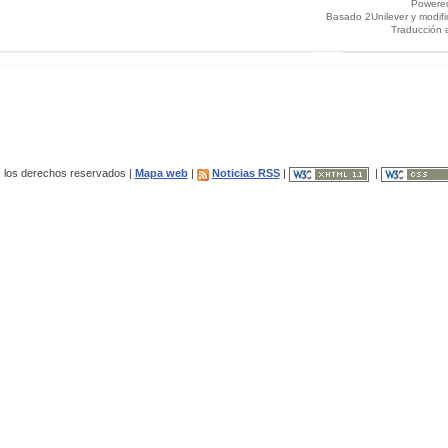
Powere
Basado 2Unilever y modif
Traducción 
los derechos reservados |
Mapa web
|
Noticias RSS
|
|