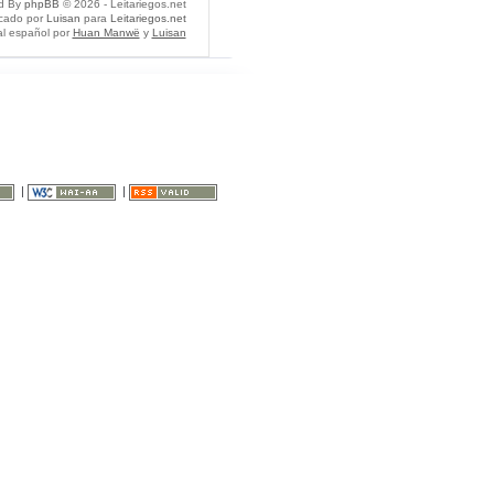
d By
phpBB
© 2026 - Leitariegos.net
icado por
Luisan
para
Leitariegos.net
al español por
Huan Manwë
y
Luisan
|
|