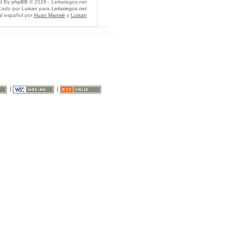
d By
phpBB
© 2026 - Leitariegos.net
icado por
Luisan
para
Leitariegos.net
al español por
Huan Manwë
y
Luisan
|
|