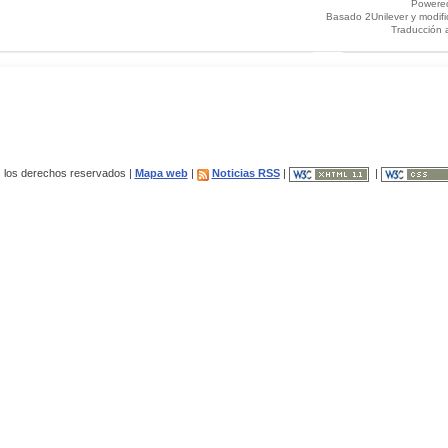
Powere
Basado 2Unilever y modif
Traducción 
los derechos reservados |
Mapa web
|
Noticias RSS
|
|