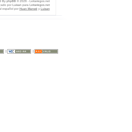
d By
phpBB
© 2026 - Leitariegos.net
icado por
Luisan
para
Leitariegos.net
al español por
Huan Manwë
y
Luisan
|
|