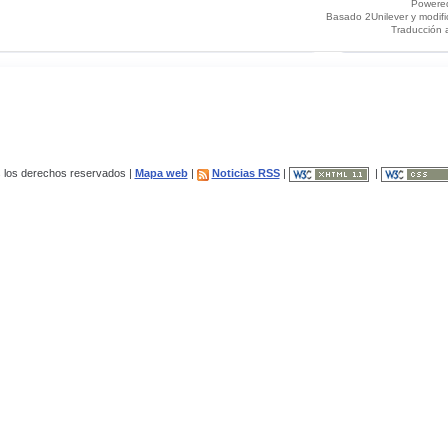
Powere
Basado 2Unilever y modif
Traducción 
los derechos reservados |
Mapa web
|
Noticias RSS
|
|