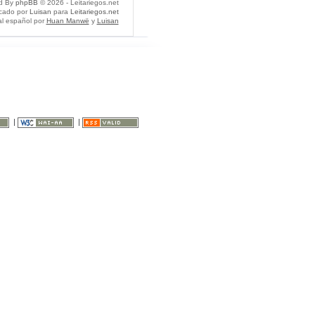
d By
phpBB
© 2026 - Leitariegos.net
icado por
Luisan
para
Leitariegos.net
al español por
Huan Manwë
y
Luisan
|
|