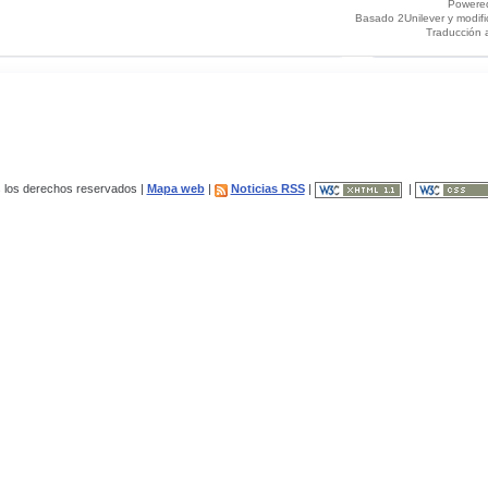
Powere
Basado 2Unilever y modif
Traducción 
los derechos reservados |
Mapa web
|
Noticias RSS
|
|