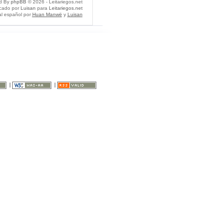
d By
phpBB
© 2026 - Leitariegos.net
icado por
Luisan
para
Leitariegos.net
al español por
Huan Manwë
y
Luisan
|
|