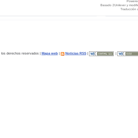
Powere
Basado 2Unilever y modif
Traducción 
los derechos reservados |
Mapa web
|
Noticias RSS
|
|