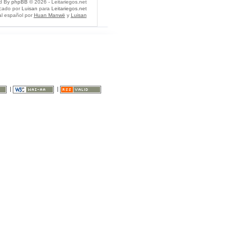
d By
phpBB
© 2026 - Leitariegos.net
icado por
Luisan
para
Leitariegos.net
al español por
Huan Manwë
y
Luisan
|
|