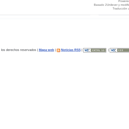
Powere
Basado 2Unilever y modif
Traducción 
los derechos reservados |
Mapa web
|
Noticias RSS
|
|