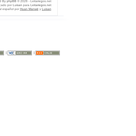
d By
phpBB
© 2026 - Leitariegos.net
icado por
Luisan
para
Leitariegos.net
al español por
Huan Manwë
y
Luisan
|
|