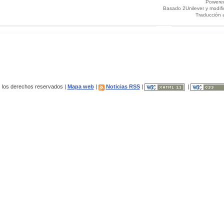
Powere
Basado 2Unilever y modif
Traducción 
los derechos reservados |
Mapa web
|
Noticias RSS
|
|