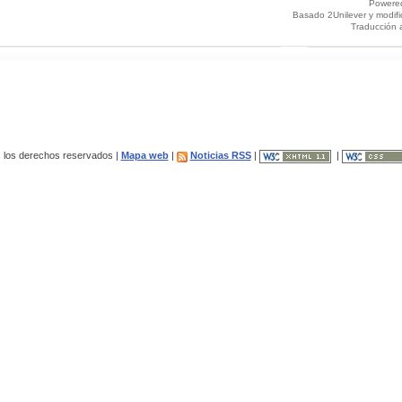
Powere
Basado 2Unilever y modif
Traducción 
los derechos reservados |
Mapa web
|
Noticias RSS
|
|