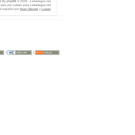
d By
phpBB
© 2026 - Leitariegos.net
icado por
Luisan
para
Leitariegos.net
al español por
Huan Manwë
y
Luisan
|
|