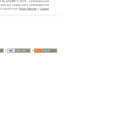
d By
phpBB
© 2026 - Leitariegos.net
icado por
Luisan
para
Leitariegos.net
al español por
Huan Manwë
y
Luisan
|
|