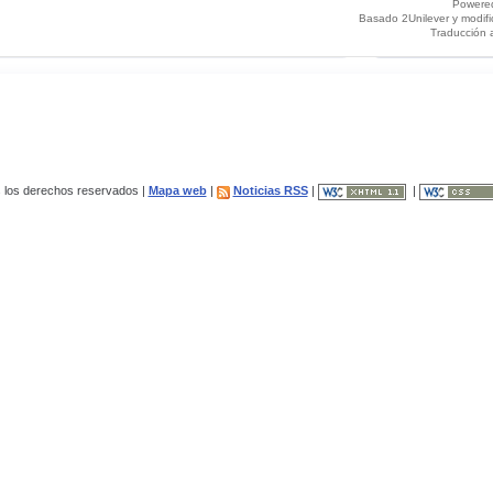
Powere
Basado 2Unilever y modif
Traducción 
los derechos reservados |
Mapa web
|
Noticias RSS
|
|