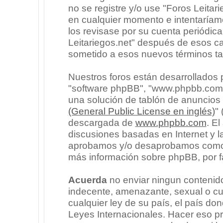
no se registre y/o use "Foros Leita
en cualquier momento e intentaríam
los revisase por su cuenta periódic
Leitariegos.net" después de esos c
sometido a esos nuevos términos ta
Nuestros foros están desarrollados p
"software phpBB", "www.phpbb.com"
una solución de tablón de anuncios l
(General Public License en inglés)
"
descargada de
www.phpbb.com
. E
discusiones basadas en Internet y l
aprobamos y/o desaprobamos como c
más información sobre phpBB, por fa
Acuerda
no enviar ningun contenido
indecente, amenazante, sexual o cua
cualquier ley de su país, el país don
Leyes Internacionales. Hacer eso p