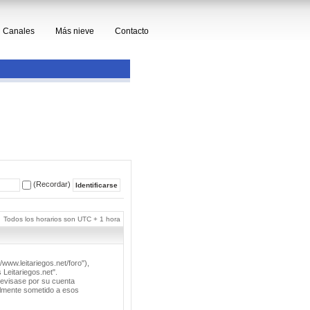
Canales
Más nieve
Contacto
(Recordar)
Todos los horarios son UTC + 1 hora
/www.leitariegos.net/foro"),
 Leitariegos.net".
revisase por su cuenta
lmente sometido a esos