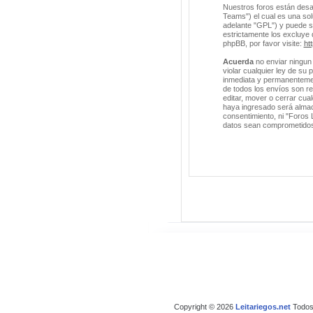
Nuestros foros están desa
Teams") el cual es una solu
adelante "GPL") y puede 
estrictamente los excluye
phpBB, por favor visite:
ht
Acuerda
no enviar ningun 
violar cualquier ley de su
inmediata y permanentement
de todos los envíos son r
editar, mover o cerrar cu
haya ingresado será almac
consentimiento, ni "Foros 
datos sean comprometido
Copyright © 2026
Leitariegos.net
Todos 