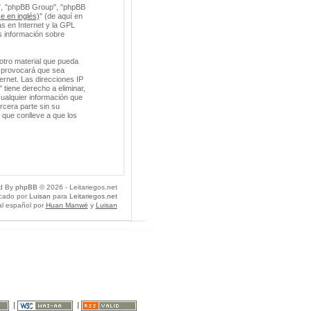
m", "phpBB Group", "phpBB
e en inglés)
" (de aquí en
s en Internet y la GPL
 información sobre
otro material que pueda
so provocará que sea
ernet. Las direcciones IP
 tiene derecho a eliminar,
ualquier información que
cera parte sin su
 que conlleve a que los
d By
phpBB
© 2026 - Leitariegos.net
icado por
Luisan
para
Leitariegos.net
al español por
Huan Manwë
y
Luisan
|
|