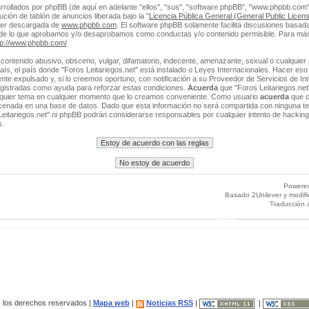
rrollados por phpBB (de aquí en adelante "ellos", "sus", "software phpBB", "www.phpbb.co
ción de tablón de anuncios liberada bajo la "
Licencia Pública General (General Public Licens
ser descargada de
www.phpbb.com
. El software phpBB solamente facilita discusiones basada
 de lo que aprobamos y/o desaprobamos como conductas y/o contenido permisible. Para más
tp://www.phpbb.com/
.
contenido abusivo, obsceno, vulgar, difamatorio, indecente, amenazante, sexual o cualquier 
 país, el país donde "Foros Leitariegos.net" está instalado o Leyes Internacionales. Hacer e
e expulsado y, si lo creemos oportuno, con notificación a su Proveedor de Servicios de Int
egistradas como ayuda para reforzar estas condiciones.
Acuerda
que "Foros Leitariegos.net"
alquier tema en cualquier momento que lo creamos conveniente. Como usuario
acuerda
que c
enada en una base de datos. Dado que esta información no será compartida con ninguna ter
Leitariegos.net" ni phpBB podrán considerarse responsables por cualquier intento de hacking
s.
Powere
Basado 2Unilever y modif
Traducción 
los derechos reservados |
Mapa web
|
Noticias RSS
|
|