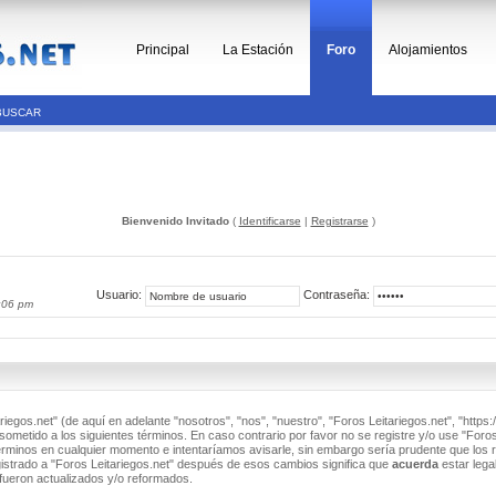
Principal
La Estación
Foro
Alojamientos
BUSCAR
Bienvenido Invitado
(
Identificarse
|
Registrarse
)
Usuario:
Contraseña:
:06 pm
riegos.net" (de aquí en adelante "nosotros", "nos", "nuestro", "Foros Leitariegos.net", "https:/
ometido a los siguientes términos. En caso contrario por favor no se registre y/o use "Foros
minos en cualquier momento e intentaríamos avisarle, sin embargo sería prudente que los 
istrado a "Foros Leitariegos.net" después de esos cambios significa que
acuerda
estar lega
fueron actualizados y/o reformados.