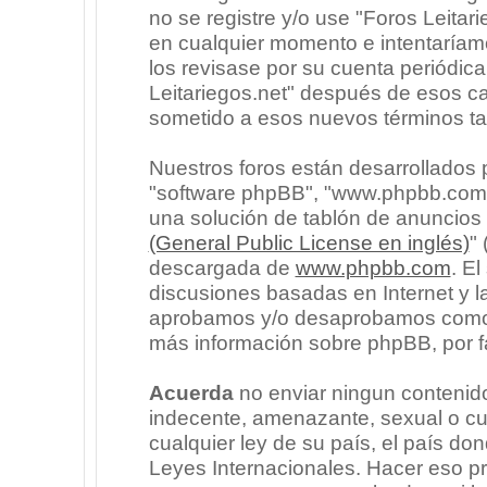
no se registre y/o use "Foros Leita
en cualquier momento e intentaríam
los revisase por su cuenta periódic
Leitariegos.net" después de esos c
sometido a esos nuevos términos ta
Nuestros foros están desarrollados p
"software phpBB", "www.phpbb.com"
una solución de tablón de anuncios l
(General Public License en inglés)
"
descargada de
www.phpbb.com
. E
discusiones basadas en Internet y l
aprobamos y/o desaprobamos como c
más información sobre phpBB, por fa
Acuerda
no enviar ningun contenido
indecente, amenazante, sexual o cua
cualquier ley de su país, el país don
Leyes Internacionales. Hacer eso p