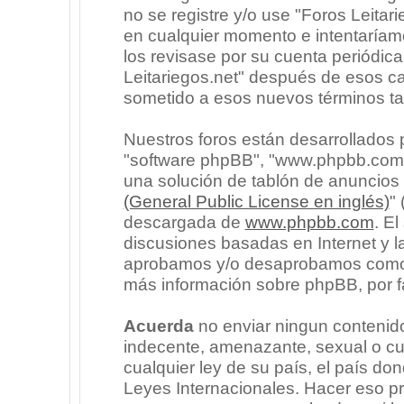
no se registre y/o use "Foros Leita
en cualquier momento e intentaríam
los revisase por su cuenta periódic
Leitariegos.net" después de esos c
sometido a esos nuevos términos ta
Nuestros foros están desarrollados p
"software phpBB", "www.phpbb.com"
una solución de tablón de anuncios l
(General Public License en inglés)
"
descargada de
www.phpbb.com
. E
discusiones basadas en Internet y l
aprobamos y/o desaprobamos como c
más información sobre phpBB, por fa
Acuerda
no enviar ningun contenido
indecente, amenazante, sexual o cua
cualquier ley de su país, el país don
Leyes Internacionales. Hacer eso p