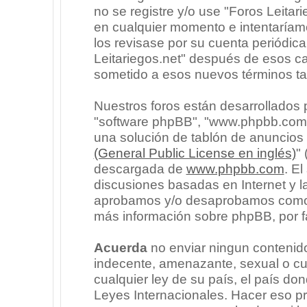
no se registre y/o use "Foros Leita
en cualquier momento e intentaríam
los revisase por su cuenta periódic
Leitariegos.net" después de esos c
sometido a esos nuevos términos ta
Nuestros foros están desarrollados p
"software phpBB", "www.phpbb.com"
una solución de tablón de anuncios l
(General Public License en inglés)
"
descargada de
www.phpbb.com
. E
discusiones basadas en Internet y l
aprobamos y/o desaprobamos como c
más información sobre phpBB, por fa
Acuerda
no enviar ningun contenido
indecente, amenazante, sexual o cua
cualquier ley de su país, el país don
Leyes Internacionales. Hacer eso p