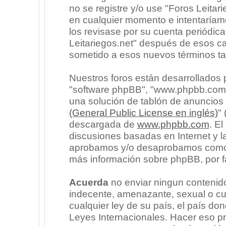
no se registre y/o use "Foros Leita
en cualquier momento e intentaríam
los revisase por su cuenta periódic
Leitariegos.net" después de esos c
sometido a esos nuevos términos ta
Nuestros foros están desarrollados p
"software phpBB", "www.phpbb.com"
una solución de tablón de anuncios l
(General Public License en inglés)
"
descargada de
www.phpbb.com
. E
discusiones basadas en Internet y l
aprobamos y/o desaprobamos como c
más información sobre phpBB, por fa
Acuerda
no enviar ningun contenido
indecente, amenazante, sexual o cua
cualquier ley de su país, el país don
Leyes Internacionales. Hacer eso p