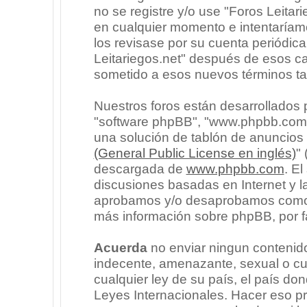
no se registre y/o use "Foros Leita
en cualquier momento e intentaríam
los revisase por su cuenta periódic
Leitariegos.net" después de esos c
sometido a esos nuevos términos ta
Nuestros foros están desarrollados p
"software phpBB", "www.phpbb.com"
una solución de tablón de anuncios l
(General Public License en inglés)
"
descargada de
www.phpbb.com
. E
discusiones basadas en Internet y l
aprobamos y/o desaprobamos como c
más información sobre phpBB, por fa
Acuerda
no enviar ningun contenido
indecente, amenazante, sexual o cua
cualquier ley de su país, el país don
Leyes Internacionales. Hacer eso p