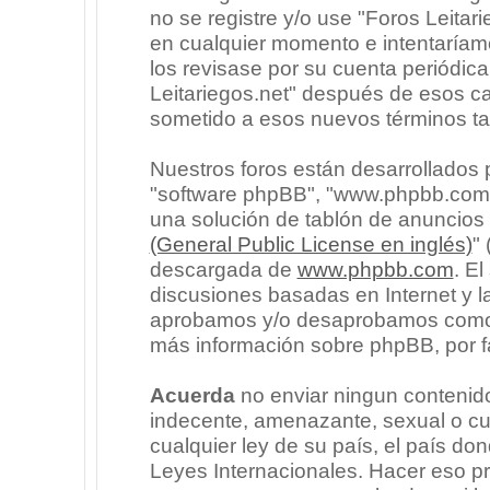
no se registre y/o use "Foros Leita
en cualquier momento e intentaríam
los revisase por su cuenta periódic
Leitariegos.net" después de esos c
sometido a esos nuevos términos ta
Nuestros foros están desarrollados p
"software phpBB", "www.phpbb.com"
una solución de tablón de anuncios l
(General Public License en inglés)
"
descargada de
www.phpbb.com
. E
discusiones basadas en Internet y l
aprobamos y/o desaprobamos como c
más información sobre phpBB, por fa
Acuerda
no enviar ningun contenido
indecente, amenazante, sexual o cua
cualquier ley de su país, el país don
Leyes Internacionales. Hacer eso p