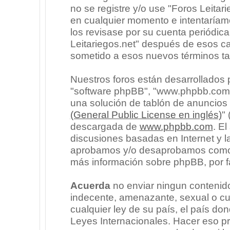
no se registre y/o use "Foros Leita
en cualquier momento e intentaríam
los revisase por su cuenta periódic
Leitariegos.net" después de esos c
sometido a esos nuevos términos ta
Nuestros foros están desarrollados p
"software phpBB", "www.phpbb.com"
una solución de tablón de anuncios l
(General Public License en inglés)
"
descargada de
www.phpbb.com
. E
discusiones basadas en Internet y l
aprobamos y/o desaprobamos como c
más información sobre phpBB, por fa
Acuerda
no enviar ningun contenido
indecente, amenazante, sexual o cua
cualquier ley de su país, el país don
Leyes Internacionales. Hacer eso p