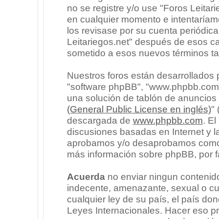
no se registre y/o use "Foros Leita
en cualquier momento e intentaríam
los revisase por su cuenta periódic
Leitariegos.net" después de esos c
sometido a esos nuevos términos ta
Nuestros foros están desarrollados p
"software phpBB", "www.phpbb.com"
una solución de tablón de anuncios l
(General Public License en inglés)
"
descargada de
www.phpbb.com
. E
discusiones basadas en Internet y l
aprobamos y/o desaprobamos como c
más información sobre phpBB, por fa
Acuerda
no enviar ningun contenido
indecente, amenazante, sexual o cua
cualquier ley de su país, el país don
Leyes Internacionales. Hacer eso p