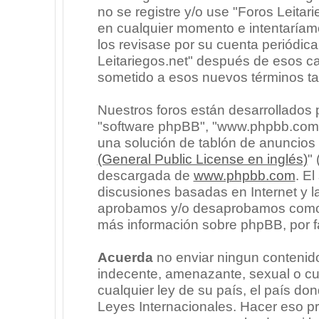
no se registre y/o use "Foros Leita
en cualquier momento e intentaríam
los revisase por su cuenta periódic
Leitariegos.net" después de esos c
sometido a esos nuevos términos ta
Nuestros foros están desarrollados p
"software phpBB", "www.phpbb.com"
una solución de tablón de anuncios l
(General Public License en inglés)
"
descargada de
www.phpbb.com
. E
discusiones basadas en Internet y l
aprobamos y/o desaprobamos como c
más información sobre phpBB, por fa
Acuerda
no enviar ningun contenido
indecente, amenazante, sexual o cua
cualquier ley de su país, el país don
Leyes Internacionales. Hacer eso p