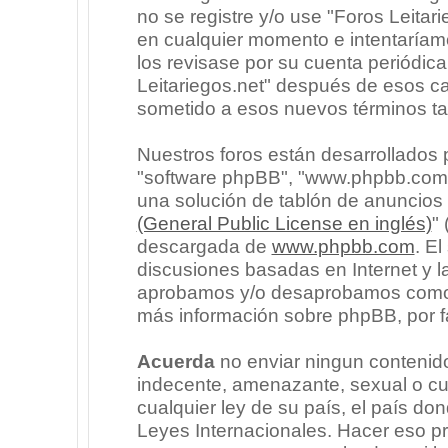
no se registre y/o use "Foros Leita
en cualquier momento e intentaríam
los revisase por su cuenta periódic
Leitariegos.net" después de esos c
sometido a esos nuevos términos ta
Nuestros foros están desarrollados p
"software phpBB", "www.phpbb.com"
una solución de tablón de anuncios l
(General Public License en inglés)
"
descargada de
www.phpbb.com
. E
discusiones basadas en Internet y l
aprobamos y/o desaprobamos como c
más información sobre phpBB, por fa
Acuerda
no enviar ningun contenido
indecente, amenazante, sexual o cua
cualquier ley de su país, el país don
Leyes Internacionales. Hacer eso p