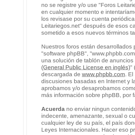
no se registre y/o use "Foros Leita
en cualquier momento e intentaríam
los revisase por su cuenta periódic
Leitariegos.net" después de esos c
sometido a esos nuevos términos ta
Nuestros foros están desarrollados p
"software phpBB", "www.phpbb.com"
una solución de tablón de anuncios l
(General Public License en inglés)
"
descargada de
www.phpbb.com
. E
discusiones basadas en Internet y l
aprobamos y/o desaprobamos como c
más información sobre phpBB, por fa
Acuerda
no enviar ningun contenido
indecente, amenazante, sexual o cua
cualquier ley de su país, el país don
Leyes Internacionales. Hacer eso p