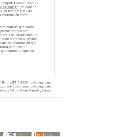
m", "phpBB Group", "phpBB
e en inglés)
" (de aquí en
s en Internet y la GPL
 información sobre
otro material que pueda
so provocará que sea
ernet. Las direcciones IP
 tiene derecho a eliminar,
ualquier información que
cera parte sin su
 que conlleve a que los
d By
phpBB
© 2026 - Leitariegos.net
icado por
Luisan
para
Leitariegos.net
al español por
Huan Manwë
y
Luisan
|
|