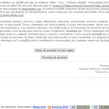
rrollados por phpBB (de aquí en adelante "ellos", "sus", "software phpBB", "www.phpbb.co
ción de tablón de anuncios liberada bajo la "
Licencia Pública General (General Public Licens
ser descargada de
www.phpbb.com
. El software phpBB solamente facilita discusiones basada
 de lo que aprobamos y/o desaprobamos como conductas y/o contenido permisible. Para más
tp://www.phpbb.com/
.
contenido abusivo, obsceno, vulgar, difamatorio, indecente, amenazante, sexual o cualquier 
 país, el país donde "Foros Leitariegos.net" está instalado o Leyes Internacionales. Hacer e
e expulsado y, si lo creemos oportuno, con notificación a su Proveedor de Servicios de Int
egistradas como ayuda para reforzar estas condiciones.
Acuerda
que "Foros Leitariegos.net"
alquier tema en cualquier momento que lo creamos conveniente. Como usuario
acuerda
que c
enada en una base de datos. Dado que esta información no será compartida con ninguna ter
Leitariegos.net" ni phpBB podrán considerarse responsables por cualquier intento de hacking
s.
Powere
Basado 2Unilever y modif
Traducción 
los derechos reservados |
Mapa web
|
Noticias RSS
|
|