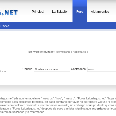
Principal
La Estación
Foro
Alojamientos
BUSCAR
Bienvenido Invitado
(
Identificarse
|
Registrarse
)
Usuario:
Contraseña:
59 am
riegos.net" (de aquí en adelante "nosotros", "nos", "nuestro", "Foros Leitariegos.net", "https:/
ometido a los siguientes términos. En caso contrario por favor no se registre y/o use "Foros
minos en cualquier momento e intentaríamos avisarle, sin embargo sería prudente que los 
istrado a "Foros Leitariegos.net" después de esos cambios significa que
acuerda
estar lega
fueron actualizados y/o reformados.