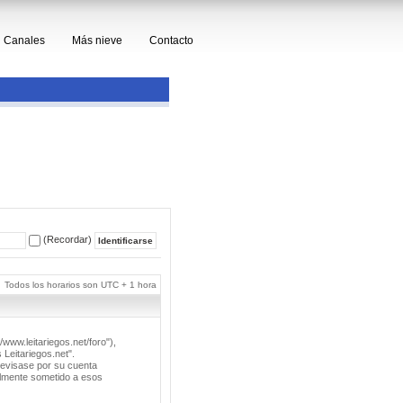
Canales
Más nieve
Contacto
(Recordar)
Todos los horarios son UTC + 1 hora
/www.leitariegos.net/foro"),
 Leitariegos.net".
revisase por su cuenta
lmente sometido a esos