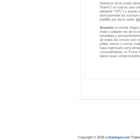
Nuestros foros están desa
Teams") el cual es una solu
adelante "GPL") y puede 
estrictamente los excluye
phpBB, por favor visite:
ht
Acuerda
no enviar ningun 
violar cualquier ley de su
inmediata y permanentement
de todos los envíos son r
editar, mover o cerrar cu
haya ingresado será almac
consentimiento, ni "Foros 
datos sean comprometido
Copyright © 2026
Leitariegos.net
Todos 