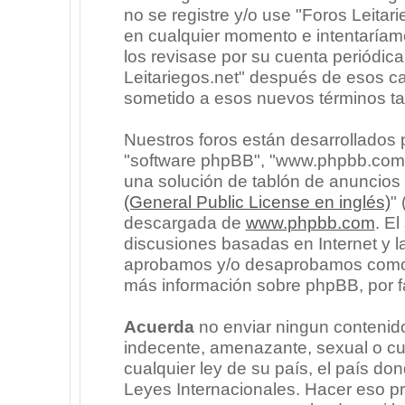
no se registre y/o use "Foros Leita
en cualquier momento e intentaríam
los revisase por su cuenta periódic
Leitariegos.net" después de esos c
sometido a esos nuevos términos ta
Nuestros foros están desarrollados p
"software phpBB", "www.phpbb.com"
una solución de tablón de anuncios l
(General Public License en inglés)
"
descargada de
www.phpbb.com
. E
discusiones basadas en Internet y l
aprobamos y/o desaprobamos como c
más información sobre phpBB, por fa
Acuerda
no enviar ningun contenido
indecente, amenazante, sexual o cua
cualquier ley de su país, el país don
Leyes Internacionales. Hacer eso p