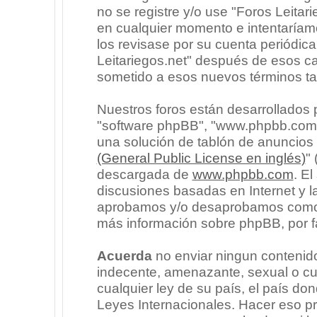
no se registre y/o use "Foros Leita
en cualquier momento e intentaríam
los revisase por su cuenta periódic
Leitariegos.net" después de esos c
sometido a esos nuevos términos ta
Nuestros foros están desarrollados p
"software phpBB", "www.phpbb.com"
una solución de tablón de anuncios l
(General Public License en inglés)
"
descargada de
www.phpbb.com
. E
discusiones basadas en Internet y l
aprobamos y/o desaprobamos como c
más información sobre phpBB, por fa
Acuerda
no enviar ningun contenido
indecente, amenazante, sexual o cua
cualquier ley de su país, el país don
Leyes Internacionales. Hacer eso p