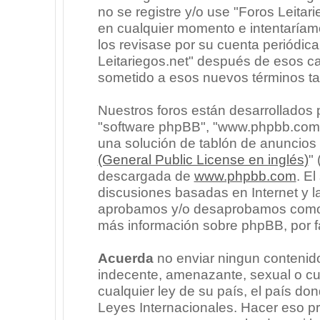
no se registre y/o use "Foros Leita
en cualquier momento e intentaríam
los revisase por su cuenta periódic
Leitariegos.net" después de esos c
sometido a esos nuevos términos ta
Nuestros foros están desarrollados p
"software phpBB", "www.phpbb.com"
una solución de tablón de anuncios l
(General Public License en inglés)
"
descargada de
www.phpbb.com
. E
discusiones basadas en Internet y l
aprobamos y/o desaprobamos como c
más información sobre phpBB, por fa
Acuerda
no enviar ningun contenido
indecente, amenazante, sexual o cua
cualquier ley de su país, el país don
Leyes Internacionales. Hacer eso p