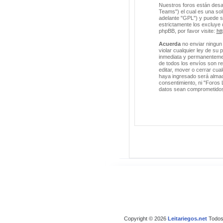
Nuestros foros están desa
Teams") el cual es una solu
adelante "GPL") y puede 
estrictamente los excluye
phpBB, por favor visite:
ht
Acuerda
no enviar ningun 
violar cualquier ley de su
inmediata y permanentement
de todos los envíos son r
editar, mover o cerrar cu
haya ingresado será almac
consentimiento, ni "Foros 
datos sean comprometido
Copyright © 2026
Leitariegos.net
Todos 