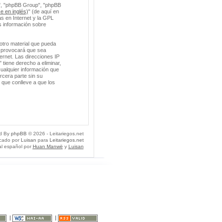
m", "phpBB Group", "phpBB
e en inglés)
" (de aquí en
s en Internet y la GPL
 información sobre
otro material que pueda
so provocará que sea
ernet. Las direcciones IP
 tiene derecho a eliminar,
ualquier información que
cera parte sin su
 que conlleve a que los
d By
phpBB
© 2026 - Leitariegos.net
icado por
Luisan
para
Leitariegos.net
al español por
Huan Manwë
y
Luisan
|
|