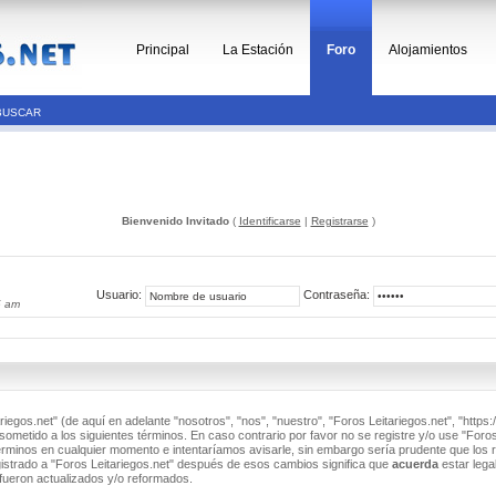
Principal
La Estación
Foro
Alojamientos
BUSCAR
Bienvenido Invitado
(
Identificarse
|
Registrarse
)
Usuario:
Contraseña:
5 am
riegos.net" (de aquí en adelante "nosotros", "nos", "nuestro", "Foros Leitariegos.net", "https:/
ometido a los siguientes términos. En caso contrario por favor no se registre y/o use "Foros
minos en cualquier momento e intentaríamos avisarle, sin embargo sería prudente que los 
istrado a "Foros Leitariegos.net" después de esos cambios significa que
acuerda
estar lega
fueron actualizados y/o reformados.