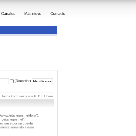
Canales
Más nieve
Contacto
(Recordar)
Todos los horarios son UTC + 1 hora
/www.leitariegos.net/foro"),
 Leitariegos.net".
revisase por su cuenta
lmente sometido a esos