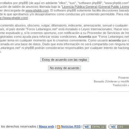
rrollados por phpBB (de aquí en adelante "ellos", "sus", "software phpBB", "www.phpbb.co
ción de tablón de anuncios liberada bajo la "
Licencia Pública General (General Public Licens
ser descargada de
www.phpbb.com
. El software phpBB solamente facilita discusiones basada
 de lo que aprobamos y/o desaprobamos como conductas y/o contenido permisible. Para más
tp://www.phpbb.com/
.
contenido abusivo, obsceno, vulgar, difamatorio, indecente, amenazante, sexual o cualquier 
 país, el país donde "Foros Leitariegos.net" está instalado o Leyes Internacionales. Hacer e
e expulsado y, si lo creemos oportuno, con notificación a su Proveedor de Servicios de Int
egistradas como ayuda para reforzar estas condiciones.
Acuerda
que "Foros Leitariegos.net"
alquier tema en cualquier momento que lo creamos conveniente. Como usuario
acuerda
que c
enada en una base de datos. Dado que esta información no será compartida con ninguna ter
Leitariegos.net" ni phpBB podrán considerarse responsables por cualquier intento de hacking
s.
Powere
Basado 2Unilever y modif
Traducción 
los derechos reservados |
Mapa web
|
Noticias RSS
|
|