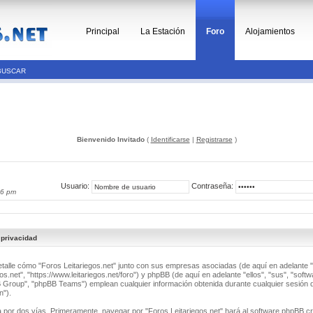
Principal
La Estación
Foro
Alojamientos
BUSCAR
Bienvenido Invitado
(
Identificarse
|
Registrarse
)
Usuario:
Contraseña:
26 pm
 privacidad
detalle cómo "Foros Leitariegos.net" junto con sus empresas asociadas (de aquí en adelante "
os.net", "https://www.leitariegos.net/foro") y phpBB (de aquí en adelante "ellos", "sus", "soft
roup", "phpBB Teams") emplean cualquier información obtenida durante cualquier sesión d
n").
a por dos vías. Primeramente, navegar por "Foros Leitariegos.net" hará al software phpBB c