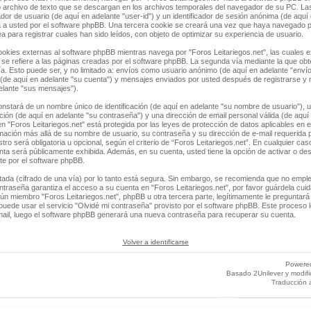
 archivo de texto que se descargan en los archivos temporales del navegador de su PC. La
ador de usuario (de aquí en adelante "user-id") y un identificador de sesión anónima (de aquí 
a usted por el software phpBB. Una tercera cookie se creará una vez que haya navegado 
ea para registrar cuales han sido leídos, con objeto de optimizar su experiencia de usuario.
ies externas al software phpBB mientras navega por "Foros Leitariegos.net", las cuales e
e refiere a las páginas creadas por el software phpBB. La segunda vía mediante la que ob
a. Esto puede ser, y no limitado a: envíos como usuario anónimo (de aquí en adelante "envío
" (de aquí en adelante "su cuenta") y mensajes enviados por usted después de registrarse y
delante "sus mensajes").
stará de un nombre único de identificación (de aquí en adelante "su nombre de usuario"), 
ación (de aquí en adelante "su contraseña") y una dirección de email personal válida (de aquí 
n "Foros Leitariegos.net" está protegida por las leyes de protección de datos aplicables en 
rmación más allá de su nombre de usuario, su contraseña y su dirección de e-mail requerida p
tro será obligatoria u opcional, según el criterio de “Foros Leitariegos.net”. En cualquier cas
ta será públicamente exhibida. Además, en su cuenta, usted tiene la opción de activar o des
e por el software phpBB.
tada (cifrado de una vía) por lo tanto está segura. Sin embargo, se recomienda que no empl
ntraseña garantiza el acceso a su cuenta en "Foros Leitariegos.net", por favor guárdela cu
ún miembro "Foros Leitariegos.net", phpBB u otra tercera parte, legítimamente le preguntará 
uede usar el servicio "Olvidé mi contraseña" provisto por el software phpBB. Este proceso le
ail, luego el software phpBB generará una nueva contraseña para recuperar su cuenta.
Volver a identificarse
Powere
Basado 2Unilever y modif
Traducción 