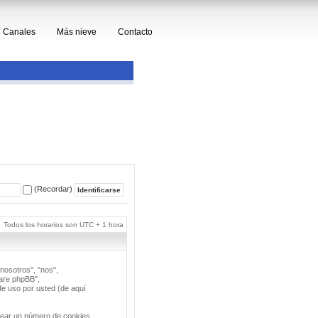
Canales
Más nieve
Contacto
(Recordar)
Todos los horarios son UTC + 1 hora
nosotros", "nos",
ware phpBB",
e uso por usted (de aquí
rear un número de cookies,