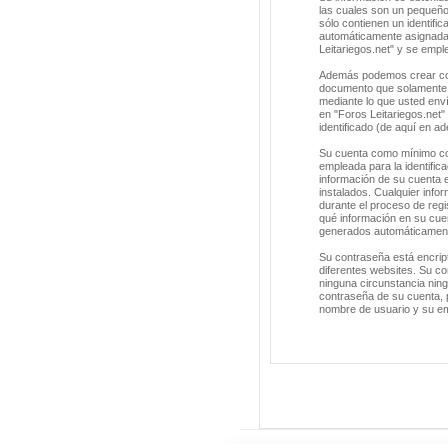
las cuales son un pequeño
sólo contienen un identific
automáticamente asignada 
Leitariegos.net" y se empl
Además podemos crear cook
documento que solamente s
mediante lo que usted enví
en "Foros Leitariegos.net
identificado (de aquí en a
Su cuenta como mínimo con
empleada para la identific
información de su cuenta e
instalados. Cualquier info
durante el proceso de regis
qué información en su cuen
generados automáticament
Su contraseña está encrip
diferentes websites. Su co
ninguna circunstancia ning
contraseña de su cuenta, p
nombre de usuario y su em