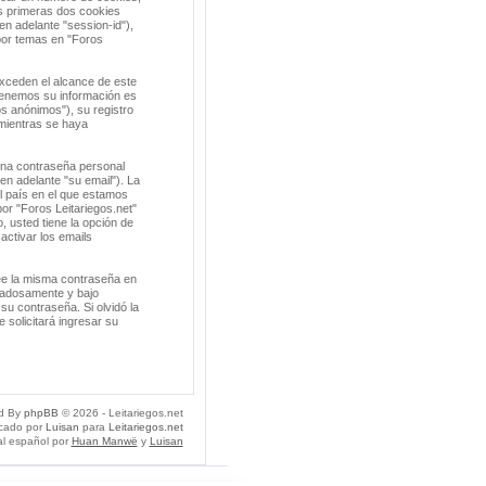
s primeras dos cookies
en adelante "session-id"),
por temas en "Foros
xceden el alcance de este
tenemos su información es
s anónimos"), su registro
 mientras se haya
una contraseña personal
en adelante "su email"). La
el país en el que estamos
or "Foros Leitariegos.net"
o, usted tiene la opción de
activar los emails
ee la misma contraseña en
idadosamente y bajo
su contraseña. Si olvidó la
 solicitará ingresar su
d By
phpBB
© 2026 - Leitariegos.net
icado por
Luisan
para
Leitariegos.net
al español por
Huan Manwë
y
Luisan