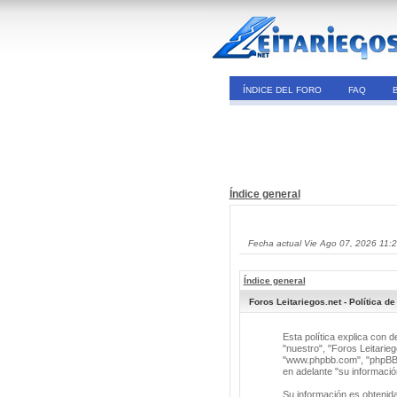
ÍNDICE DEL FORO
FAQ
Índice general
Fecha actual Vie Ago 07, 2026 11:
Índice general
Foros Leitariegos.net - Política de
Esta política explica con 
"nuestro", "Foros Leitarieg
"www.phpbb.com", "phpBB G
en adelante "su informació
Su información es obtenid