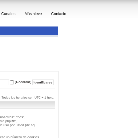
Canales
Más nieve
Contacto
(Recordar)
Todos los horarios son UTC + 1 hora
nosotros", "nos",
ware phpBB",
e uso por usted (de aquí
rear un número de cookies,