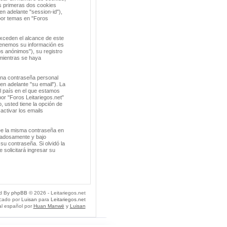
s primeras dos cookies
en adelante "session-id"),
por temas en "Foros
xceden el alcance de este
tenemos su información es
s anónimos"), su registro
 mientras se haya
una contraseña personal
en adelante "su email"). La
el país en el que estamos
or "Foros Leitariegos.net"
o, usted tiene la opción de
activar los emails
ee la misma contraseña en
idadosamente y bajo
su contraseña. Si olvidó la
 solicitará ingresar su
d By
phpBB
© 2026 - Leitariegos.net
icado por
Luisan
para
Leitariegos.net
al español por
Huan Manwë
y
Luisan