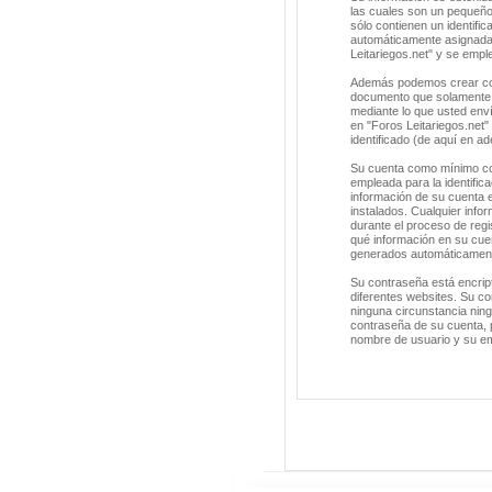
las cuales son un pequeño
sólo contienen un identific
automáticamente asignada 
Leitariegos.net" y se empl
Además podemos crear cook
documento que solamente s
mediante lo que usted enví
en "Foros Leitariegos.net
identificado (de aquí en a
Su cuenta como mínimo con
empleada para la identific
información de su cuenta e
instalados. Cualquier info
durante el proceso de regis
qué información en su cuen
generados automáticament
Su contraseña está encrip
diferentes websites. Su co
ninguna circunstancia ning
contraseña de su cuenta, p
nombre de usuario y su em