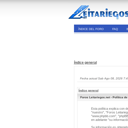
ÍNDICE DEL FORO
FAQ
Índice general
Fecha actual Sab Ago 08, 2026 7:
Índice general
Foros Leitariegos.net - Política de
Esta política explica con 
"nuestro", "Foros Leitarieg
"www.phpbb.com", "phpBB G
en adelante "su informació
Su información es obtenid