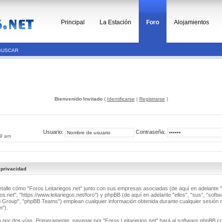
Principal
La Estación
Foro
Alojamientos
BUSCAR
Bienvenido Invitado
(
Identificarse
|
Registrarse
)
Usuario:
Contraseña:
49 am
 privacidad
detalle cómo "Foros Leitariegos.net" junto con sus empresas asociadas (de aquí en adelante "
os.net", "https://www.leitariegos.net/foro") y phpBB (de aquí en adelante "ellos", "sus", "soft
roup", "phpBB Teams") emplean cualquier información obtenida durante cualquier sesión d
n").
a por dos vías. Primeramente, navegar por "Foros Leitariegos.net" hará al software phpBB c