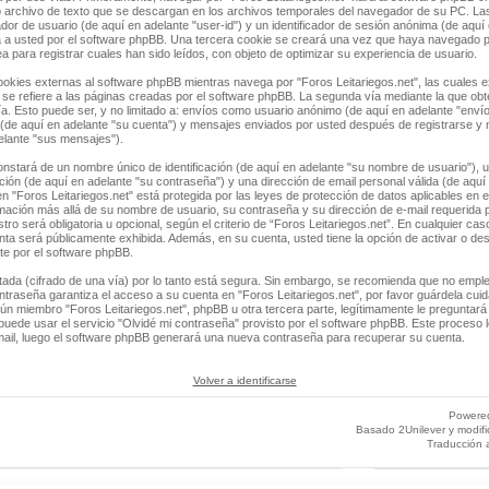
 archivo de texto que se descargan en los archivos temporales del navegador de su PC. La
ador de usuario (de aquí en adelante "user-id") y un identificador de sesión anónima (de aquí 
a usted por el software phpBB. Una tercera cookie se creará una vez que haya navegado 
ea para registrar cuales han sido leídos, con objeto de optimizar su experiencia de usuario.
ies externas al software phpBB mientras navega por "Foros Leitariegos.net", las cuales e
e refiere a las páginas creadas por el software phpBB. La segunda vía mediante la que ob
a. Esto puede ser, y no limitado a: envíos como usuario anónimo (de aquí en adelante "envío
" (de aquí en adelante "su cuenta") y mensajes enviados por usted después de registrarse y
delante "sus mensajes").
stará de un nombre único de identificación (de aquí en adelante "su nombre de usuario"), 
ación (de aquí en adelante "su contraseña") y una dirección de email personal válida (de aquí 
n "Foros Leitariegos.net" está protegida por las leyes de protección de datos aplicables en 
rmación más allá de su nombre de usuario, su contraseña y su dirección de e-mail requerida p
tro será obligatoria u opcional, según el criterio de “Foros Leitariegos.net”. En cualquier cas
ta será públicamente exhibida. Además, en su cuenta, usted tiene la opción de activar o des
e por el software phpBB.
tada (cifrado de una vía) por lo tanto está segura. Sin embargo, se recomienda que no empl
ntraseña garantiza el acceso a su cuenta en "Foros Leitariegos.net", por favor guárdela cu
ún miembro "Foros Leitariegos.net", phpBB u otra tercera parte, legítimamente le preguntará 
uede usar el servicio "Olvidé mi contraseña" provisto por el software phpBB. Este proceso le
ail, luego el software phpBB generará una nueva contraseña para recuperar su cuenta.
Volver a identificarse
Powere
Basado 2Unilever y modif
Traducción 